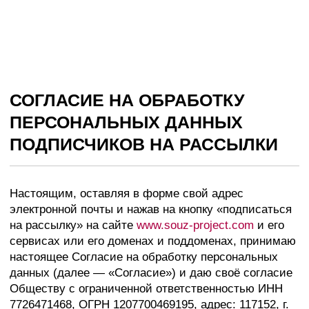
СОГЛАСИЕ НА ОБРАБОТКУ
ПЕРСОНАЛЬНЫХ ДАННЫХ
ПОДПИСЧИКОВ НА РАССЫЛКИ
Настоящим, оставляя в форме свой адрес
электронной почты и нажав на кнопку «подписаться
на рассылку» на сайте
www.souz-project.com
и его
сервисах или его доменах и поддоменах, принимаю
настоящее Согласие на обработку персональных
данных (далее — «Согласие») и даю своё согласие
Обществу с ограниченной ответственностью ИНН
7726471468, ОГРН 1207700469195, адрес: 117152, г.
Москва, Загородное ш., д.9, к.1, кв. 89 (далее —
«Оператор»), партнёрам и поставщикам услуг
Оператора, на обработку персональных данных в
указанном в настоящем согласии объёме.
Давая согласие, я подтверждаю, что:
действую свободно, по своей воле и в своём
интересе;
являюсь дееспособным;