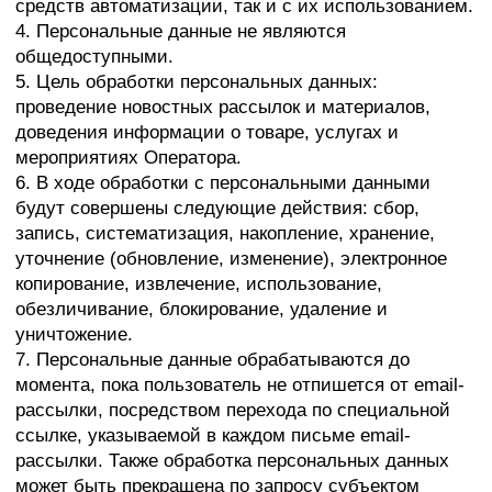
рассылки, посредством перехода по специальной
ссылке, указываемой в каждом письме email-
рассылки. Также обработка персональных данных
может быть прекращена по запросу субъектом
персональных данных.
8. Согласие может быть отозвано субъектом
персональных данных или его представителем
путём направления письменного заявления
Оператору или его представителю по адресу,
указанному в начале данного Согласия.
9. В случае отзыва субъектом персональных данных
или его представителем согласия на обработку
персональных данных Оператор вправе продолжить
обработку персональных данных без согласия
субъекта персональных данных при наличии
оснований, указанных в пунктах 2 — 11 части 1
статьи 6, части 2 статьи 10 и части 2 статьи 11
Федерального закона No152-ФЗ «О персональных
данных» от 27.07.2006 г.
10. Настоящее согласие действует все время до
момента прекращения обработки персональных
данных, указанных в п.7 и п. 8 данного Согласия.
11. Согласие действует все время до момента
прекращения обработки персональных данных.
12. Во всём остальном, что не предусмотрено
настоящим Согласием, Оператор и субъекты
персональных данных руководствуются Политикой