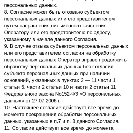
конфиденциальности и политики обработки
персональных данных и применимыми нормами
действующего законодательства Российской
Федерации.
13. Я уведомлен(на), что по поручению Оператора,
мои персональные данные могут обрабатываться
партнёрами и поставщиками услуг Оператора и даю
на это своё согласие.
КУЛЬТУРНЫЙ ПРОЕКТ “СОЮЗ”.
Политика конфиденциальности
МОСКВА, УЛ. ПЕТРОВКА, 17 С1.
и обработки персональных данных
ТЕЛЕФОН: 8 97 7600 78 10
Согласие на обработку
персональных данных
подписчиков на рассылки
Согласие на обработку
персональных данных