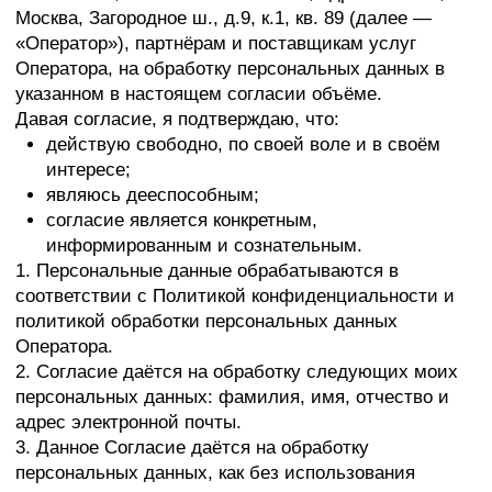
согласие является конкретным,
информированным и сознательным.
1. Персональные данные обрабатываются в
соответствии с Политикой конфиденциальности и
политикой обработки персональных данных
Оператора.
2. Согласие даётся на обработку следующих моих
персональных данных: фамилия, имя, отчество и
адрес электронной почты.
3. Данное Согласие даётся на обработку
персональных данных, как без использования
средств автоматизации, так и с их использованием.
4. Персональные данные не являются
общедоступными.
5. Цель обработки персональных данных:
проведение новостных рассылок и материалов,
доведения информации о товаре, услугах и
мероприятиях Оператора.
6. В ходе обработки с персональными данными
будут совершены следующие действия: сбор,
запись, систематизация, накопление, хранение,
уточнение (обновление, изменение), электронное
копирование, извлечение, использование,
обезличивание, блокирование, удаление и
уничтожение.
7. Персональные данные обрабатываются до
момента, пока пользователь не отпишется от email-